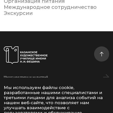
Организация питания
Международное сотрудничество
Экскурсии
Школа креативных индустрий
Студентам
Мы используем файлы cookie,
разработанные нашими специалистами и
Дополнительное образование
третьими лицами для анализа событий на
нашем веб‑сайте, что позволяет нам
улучшать взаимодействие с
Vk
Telegram
YouTube
пользователями и обслуживание.