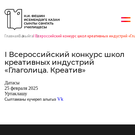
Главная
Вакыйга
I Всероссийский конкурс школ креативных индустрий «Гл
I Всероссийский конкурс школ
креативных индустрий
«Глаголица. Креатив»
Датасы
25 февраля 2025
Уртаклашу
Vk
Сылтаманы күчереп алыгыз