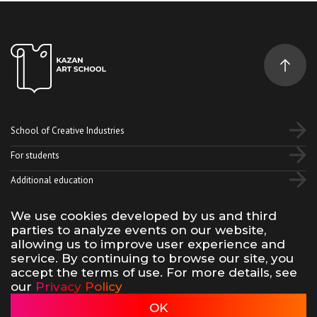
School of Creative Industries
For students
Additional education
We use cookies developed by us and third
Vk
Telegram
YouTube
parties to analyze events on our website,
allowing us to improve user experience and
service. By continuing to browse our site, you
Terms of use of site materials
Privacy policy
accept the terms of use. For more details, see
made by 500na700
our
Privacy Policy
Kazan Art School, 2026
OK