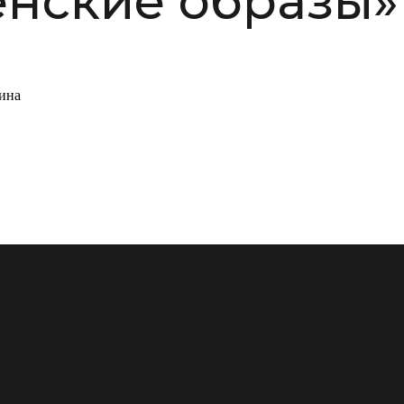
нские образы»
ина