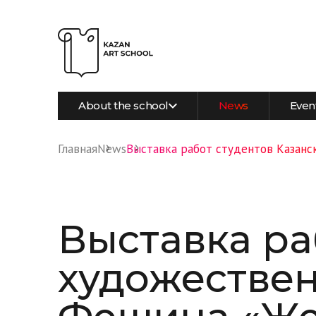
About the school
News
Even
Главная
News
Выставка работ студентов Казанс
Выставка ра
художествен