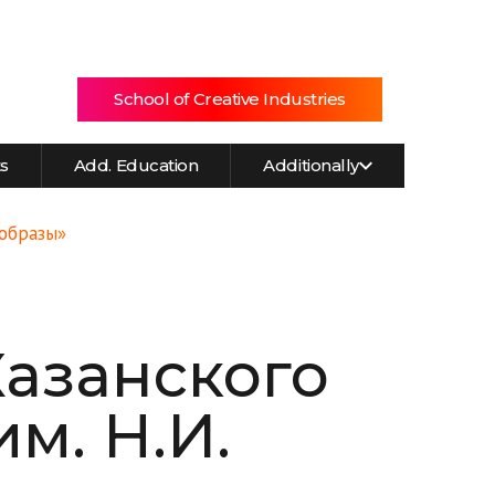
School of Creative Industries
ts
Add. Education
Additionally
 образы»
Казанского
м. Н.И.