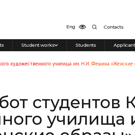
Eng
Contacts
ts
Student works
Students
Applican
кого художественного училища им. Н.И. Фешина «Женские
бот студентов 
ного училища и