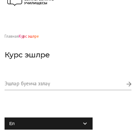
Главная
Курс эшләре
Курс эшләре
Ел