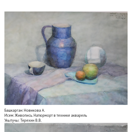
2020
2021
2023
Куллану
Башкарган: Новикова А.
Исем: Живопись. Натюрморт в технике акварель
Укытучы: Терехин В.В.