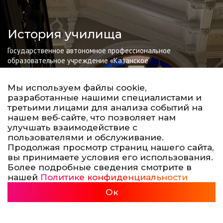
История училища
Государственное автономное профессиональное
образовательное учреждение «Казанское
художественное училище им. Н.И.Фешина» (техникум)
создано как Казанская Художественная Школа, которая
Мы используем файлы cookie,
была открыта 9 сентября 1895 года. С момента
разработанные нашими специалистами и
открытия наибольшую известность Казанской
третьими лицами для анализа событий на
художественной школе принесло живописное
нашем веб‑сайте, что позволяет нам
отделение.
улучшать взаимодействие с
пользователями и обслуживание.
Продолжая просмотр страниц нашего сайта,
вы принимаете условия его использования.
Более подробные сведения смотрите в
нашей
Политике конфиденциальности
Подробнее
Ок