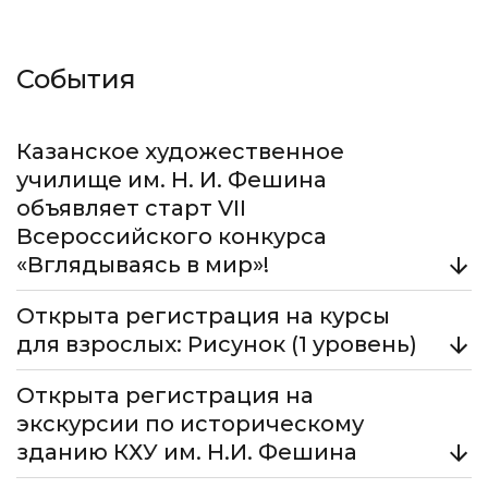
События
Казанское художественное
училище им. Н. И. Фешина
объявляет старт VII
Всероссийского конкурса
«Вглядываясь в мир»!
Открыта регистрация на курсы
В 2026 году конкурс приурочен к 120-летнему
юбилею Агнии Барто.
для взрослых: Рисунок (1 уровень)
Подробнее
Открыта регистрация на
Старт занятий - 18 марта. Программа первого
уровня рассчитана на тех, кто хочет освоить
экскурсии по историческому
основы академического рисунка и графические
зданию КХУ им. Н.И. Фешина
техники с нуля.