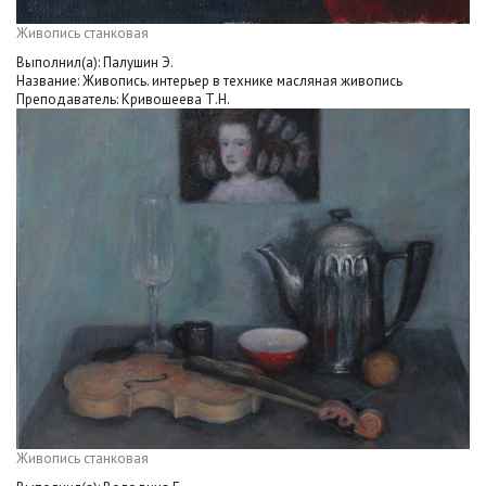
Живопись станковая
Выполнил(а): Палушин Э.
Название: Живопись. интерьер в технике масляная живопись
Преподаватель: Кривошеева Т.Н.
Живопись станковая