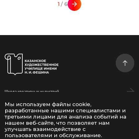
1
/ 6
Школа креативных индустрий
Студентам
Мы используем файлы cookie,
разработанные нашими специалистами и
Дополнительное образование
третьими лицами для анализа событий на
нашем веб‑сайте, что позволяет нам
улучшать взаимодействие с
Vk
Telegram
YouTube
пользователями и обслуживание.