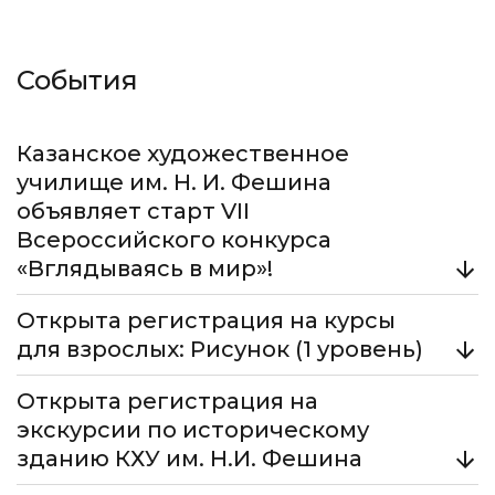
События
Казанское художественное
училище им. Н. И. Фешина
объявляет старт VII
Всероссийского конкурса
«Вглядываясь в мир»!
Открыта регистрация на курсы
В 2026 году конкурс приурочен к 120-летнему
юбилею Агнии Барто.
для взрослых: Рисунок (1 уровень)
Подробнее
Открыта регистрация на
Старт занятий - 18 марта. Программа первого
уровня рассчитана на тех, кто хочет освоить
экскурсии по историческому
основы академического рисунка и графические
зданию КХУ им. Н.И. Фешина
техники с нуля.