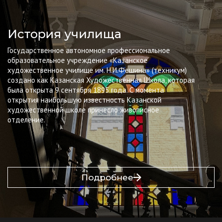
История училища
Государственное автономное профессиональное
образовательное учреждение «Казанское
художественное училище им. Н.И.Фешина» (техникум)
создано как Казанская Художественная Школа, которая
была открыта 9 сентября 1895 года. С момента
открытия наибольшую известность Казанской
художественной школе принесло живописное
отделение.
Подробнее