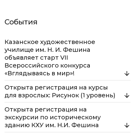
События
Казанское художественное
училище им. Н. И. Фешина
объявляет старт VII
Всероссийского конкурса
«Вглядываясь в мир»!
Открыта регистрация на курсы
В 2026 году конкурс приурочен к 120-летнему
юбилею Агнии Барто.
для взрослых: Рисунок (1 уровень)
Подробнее
Открыта регистрация на
Старт занятий - 18 марта. Программа первого
уровня рассчитана на тех, кто хочет освоить
экскурсии по историческому
основы академического рисунка и графические
зданию КХУ им. Н.И. Фешина
техники с нуля.