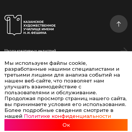
Школа креативных индустрий
Студентам
Мы используем файлы cookie,
разработанные нашими специалистами и
Дополнительное образование
третьими лицами для анализа событий на
нашем веб‑сайте, что позволяет нам
улучшать взаимодействие с
Vk
Telegram
YouTube
пользователями и обслуживание.
Продолжая просмотр страниц нашего сайта,
вы принимаете условия его использования.
Условия использования материалов сайта
Политика конфиденциальности
Более подробные сведения смотрите в
Сделано в 500na700
нашей
Политике конфиденциальности
Казанское художественное училище, 2026
Ок