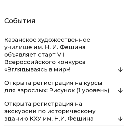
События
Казанское художественное
училище им. Н. И. Фешина
объявляет старт VII
Всероссийского конкурса
«Вглядываясь в мир»!
Открыта регистрация на курсы
В 2026 году конкурс приурочен к 120-летнему
юбилею Агнии Барто.
для взрослых: Рисунок (1 уровень)
Подробнее
Открыта регистрация на
Старт занятий - 18 марта. Программа первого
уровня рассчитана на тех, кто хочет освоить
экскурсии по историческому
основы академического рисунка и графические
зданию КХУ им. Н.И. Фешина
техники с нуля.