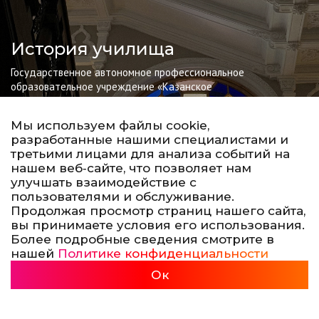
История училища
Государственное автономное профессиональное
образовательное учреждение «Казанское
художественное училище им. Н.И.Фешина» (техникум)
создано как Казанская Художественная Школа, которая
Мы используем файлы cookie,
была открыта 9 сентября 1895 года. С момента
разработанные нашими специалистами и
открытия наибольшую известность Казанской
третьими лицами для анализа событий на
художественной школе принесло живописное
нашем веб‑сайте, что позволяет нам
отделение.
улучшать взаимодействие с
пользователями и обслуживание.
Продолжая просмотр страниц нашего сайта,
вы принимаете условия его использования.
Более подробные сведения смотрите в
нашей
Политике конфиденциальности
Подробнее
Ок