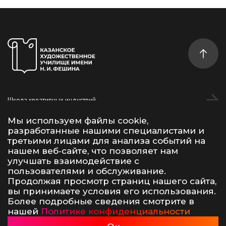
Школа креативных индустрий
Студентам
Мы используем файлы cookie,
разработанные нашими специалистами и
Дополнительное образование
третьими лицами для анализа событий на
нашем веб‑сайте, что позволяет нам
улучшать взаимодействие с
Vk
Telegram
YouTube
пользователями и обслуживание.
Продолжая просмотр страниц нашего сайта,
вы принимаете условия его использования.
Условия использования материалов сайта
Политика конфиденциальности
Более подробные сведения смотрите в
Сделано в 500na700
нашей
Политике конфиденциальности
Казанское художественное училище, 2026