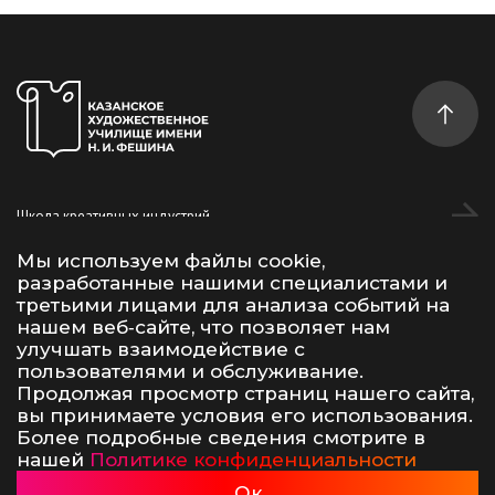
Школа креативных индустрий
Студентам
Мы используем файлы cookie,
разработанные нашими специалистами и
Дополнительное образование
третьими лицами для анализа событий на
нашем веб‑сайте, что позволяет нам
улучшать взаимодействие с
Vk
Telegram
YouTube
пользователями и обслуживание.
Продолжая просмотр страниц нашего сайта,
вы принимаете условия его использования.
Условия использования материалов сайта
Политика конфиденциальности
Более подробные сведения смотрите в
Сделано в 500na700
нашей
Политике конфиденциальности
Казанское художественное училище, 2026
Ок